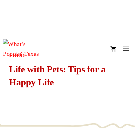
Skip
CREATE YOUR OWN
to
FUNDRAISER
content
TikTok
Instagram
Facebook
M
FOOD
Life with Pets: Tips for a
Happy Life
October 23, 2021